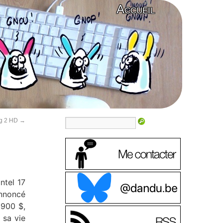
Accueil
ng 2 HD
→
ntel 17
annoncé
 900 $,
 sa vie