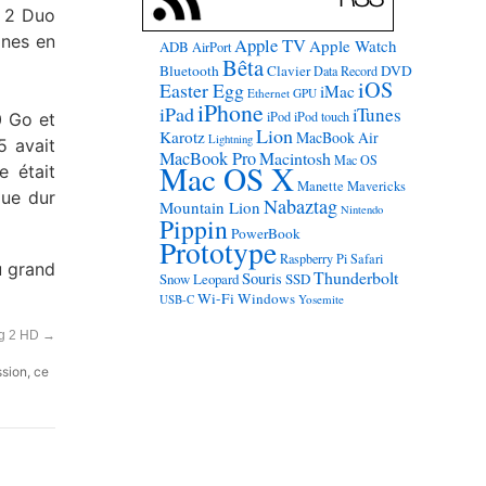
e 2 Duo
ines en
Apple TV
Apple Watch
ADB
AirPort
Bêta
Bluetooth
Clavier
DVD
Data Record
iOS
Easter Egg
iMac
Ethernet
GPU
iPhone
iPad
iTunes
iPod
iPod touch
0 Go et
Lion
Karotz
MacBook Air
Lightning
5 avait
MacBook Pro
Macintosh
Mac OS
Mac OS X
e était
Manette
Mavericks
que dur
Nabaztag
Mountain Lion
Nintendo
Pippin
PowerBook
Prototype
Raspberry Pi
Safari
u grand
Thunderbolt
Souris
Snow Leopard
SSD
Wi-Fi
Windows
USB-C
Yosemite
ng 2 HD
→
ssion, ce