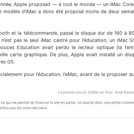
 année, Apple proposait — à tout le monde — un iMac Cor
Ce modèle d’iMac a donc été proposé moins de deux sema
etooth et la télécommande, passé le disque dur de 160 à 8
est pas le seul iMac castré pour l’éducation, un iMac G
uces Education avait perdu le lecteur optique (la fent
lle carte graphique. De plus, Apple avait installé un dis
res G5.
cialement pour l’éducation, l’eMac, avant de le proposer a
Le premier jeu en 1080p sur iPad : Real Raci
s, ce qui me permet de financer le site en partie. Je touche donc une petite commi
influe pas les choix des liens.