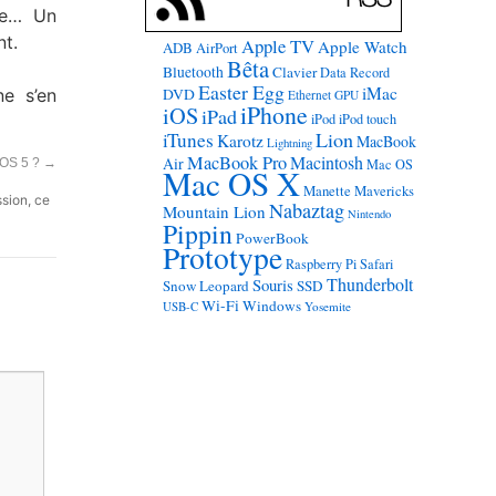
iée… Un
nt.
Apple TV
Apple Watch
ADB
AirPort
Bêta
Bluetooth
Clavier
Data Record
Easter Egg
iMac
e s’en
DVD
Ethernet
GPU
iPhone
iOS
iPad
iPod
iPod touch
Lion
iTunes
Karotz
MacBook
Lightning
MacBook Pro
Macintosh
Air
iOS 5 ?
→
Mac OS
Mac OS X
Manette
Mavericks
ssion, ce
Nabaztag
Mountain Lion
Nintendo
Pippin
PowerBook
Prototype
Raspberry Pi
Safari
Thunderbolt
Souris
Snow Leopard
SSD
Wi-Fi
Windows
USB-C
Yosemite