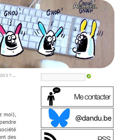
Accueil
iOS 5 ?
→
z moi),
spendre
société
ent des