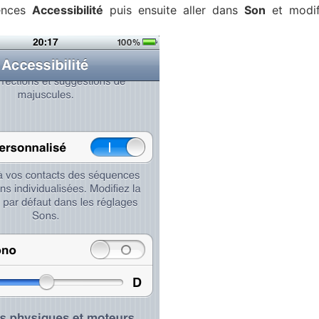
rences
Accessibilité
puis ensuite aller dans
Son
et modif