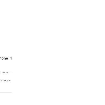
Phone 4
e passe
→
ssion, ce