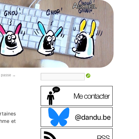
Accueil
e passe
→
rtaines
thme et