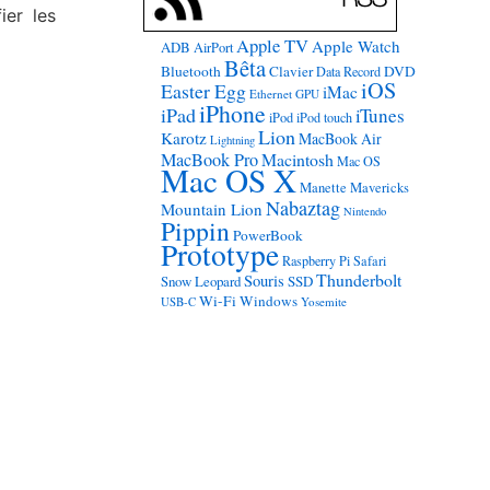
ier les
Apple TV
Apple Watch
ADB
AirPort
Bêta
Bluetooth
Clavier
DVD
Data Record
iOS
Easter Egg
iMac
Ethernet
GPU
iPhone
iPad
iTunes
iPod
iPod touch
Lion
Karotz
MacBook Air
Lightning
MacBook Pro
Macintosh
Mac OS
Mac OS X
Manette
Mavericks
Nabaztag
Mountain Lion
Nintendo
Pippin
PowerBook
Prototype
Raspberry Pi
Safari
Thunderbolt
Souris
Snow Leopard
SSD
Wi-Fi
Windows
USB-C
Yosemite