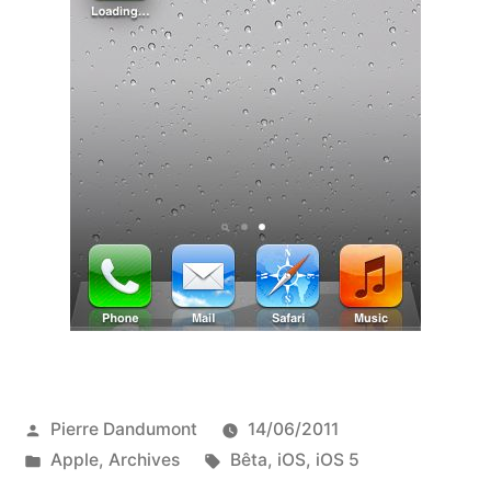
Publié
Pierre Dandumont
14/06/2011
par
Publié
Étiquettes :
Apple
,
Archives
Bêta
,
iOS
,
iOS 5
dans