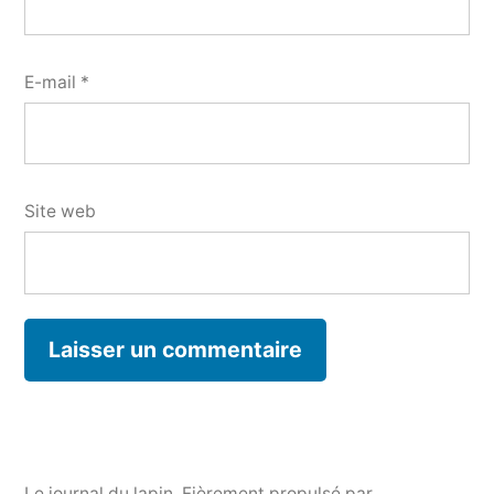
E-mail
*
Site web
Le journal du lapin
,
Fièrement propulsé par