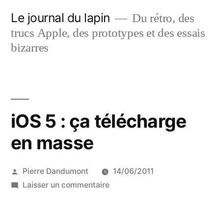
Aller
Le journal du lapin
Du rétro, des
au
trucs Apple, des prototypes et des essais
contenu
bizarres
iOS 5 : ça télécharge
en masse
Publié
Pierre Dandumont
14/06/2011
par
sur
Laisser un commentaire
iOS
5