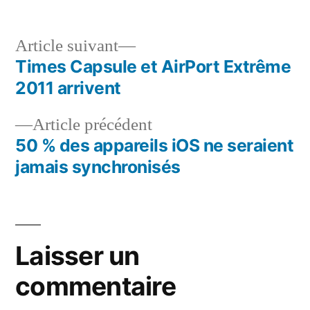
Article
Article suivant
suivant :
Times Capsule et AirPort Extrême
Navigation
2011 arrivent
de
Article
Article précédent
l’article
précédent :
50 % des appareils iOS ne seraient
jamais synchronisés
Laisser un
commentaire