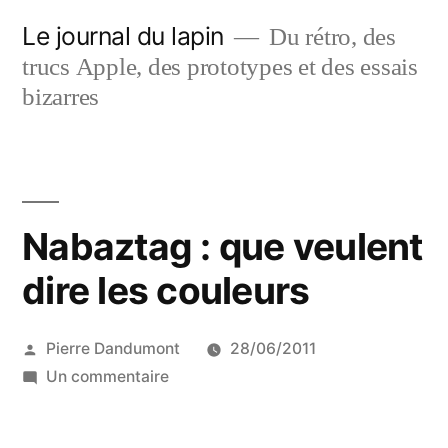
Aller
Le journal du lapin
Du rétro, des
au
trucs Apple, des prototypes et des essais
contenu
bizarres
Nabaztag : que veulent
dire les couleurs
Publié
Pierre Dandumont
28/06/2011
par
sur
Un commentaire
Nabaztag
: