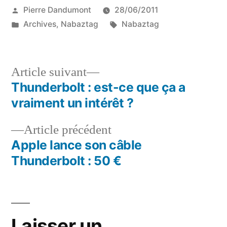
Publié
Pierre Dandumont
28/06/2011
par
Publié
Étiquettes :
Archives
,
Nabaztag
Nabaztag
dans
Article
Article suivant
suivant :
Thunderbolt : est-ce que ça a
Navigation
vraiment un intérêt ?
de
Article
Article précédent
l’article
précédent :
Apple lance son câble
Thunderbolt : 50 €
Laisser un