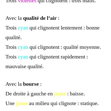
Trois
violettes
qui clignotent : trois mails.
Avec la
qualité de l’air
:
Trois
cyan
qui clignotent lentement : bonne
qualité.
Trois
cyan
qui clignotent : qualité moyenne.
Trois
cyan
qui clignotent rapidement :
mauvaise qualité.
Avec la
bourse
:
De droite à gauche en
jaune
: baisse.
Une
jaune
au milieu qui clignote : statique.