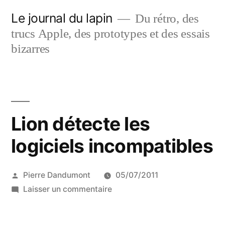
Aller
Le journal du lapin
Du rétro, des
au
trucs Apple, des prototypes et des essais
contenu
bizarres
Lion détecte les
logiciels incompatibles
Publié
Pierre Dandumont
05/07/2011
par
sur
Laisser un commentaire
Lion
détecte