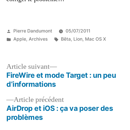
Publié
Pierre Dandumont
05/07/2011
par
Publié
Étiquettes :
Apple
,
Archives
Bêta
,
Lion
,
Mac OS X
dans
Article
Article suivant
suivant :
FireWire et mode Target : un peu
Navigation
d’informations
de
Article
Article précédent
l’article
précédent :
AirDrop et iOS : ça va poser des
problèmes