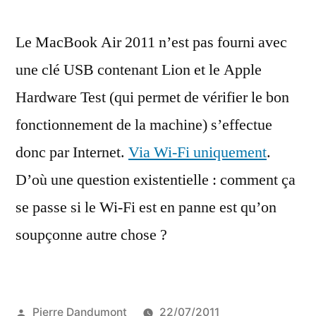
Hardware
Le MacBook Air 2011 n’est pas fourni avec
Test
par
une clé USB contenant Lion et le Apple
Internet
Hardware Test (qui permet de vérifier le bon
pour
le
fonctionnement de la machine) s’effectue
MacBook
donc par Internet.
Via Wi-Fi uniquement
.
Air
D’où une question existentielle : comment ça
se passe si le Wi-Fi est en panne est qu’on
soupçonne autre chose ?
Publié
Pierre Dandumont
22/07/2011