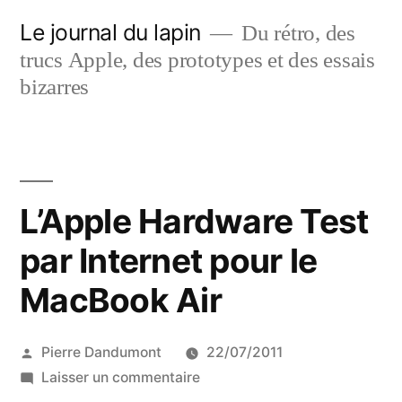
Aller
Le journal du lapin
Du rétro, des
au
trucs Apple, des prototypes et des essais
contenu
bizarres
L’Apple Hardware Test
par Internet pour le
MacBook Air
Publié
Pierre Dandumont
22/07/2011
par
sur
Laisser un commentaire
L’Apple