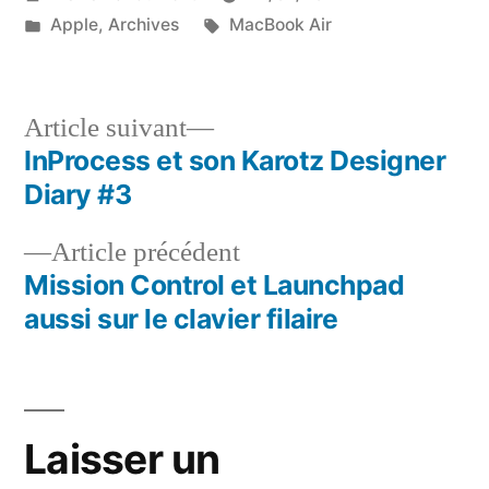
par
Publié
Étiquettes :
Apple
,
Archives
MacBook Air
dans
Article
Article suivant
suivant :
InProcess et son Karotz Designer
Navigation
Diary #3
de
Article
Article précédent
l’article
précédent :
Mission Control et Launchpad
aussi sur le clavier filaire
Laisser un