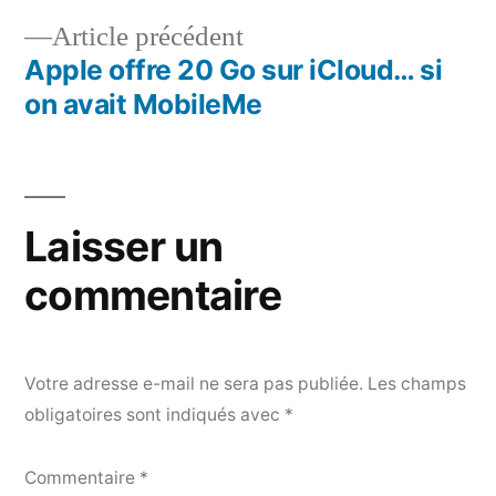
Navigation
Article
Article précédent
de
précédent :
Apple offre 20 Go sur iCloud… si
l’article
on avait MobileMe
Laisser un
commentaire
Votre adresse e-mail ne sera pas publiée.
Les champs
obligatoires sont indiqués avec
*
Commentaire
*