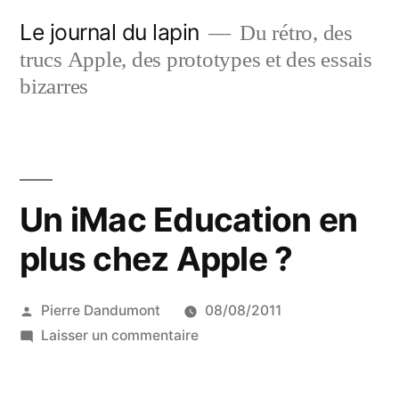
Aller
Le journal du lapin
Du rétro, des
au
trucs Apple, des prototypes et des essais
contenu
bizarres
Un iMac Education en
plus chez Apple ?
Publié
Pierre Dandumont
08/08/2011
par
sur
Laisser un commentaire
Un
iMac