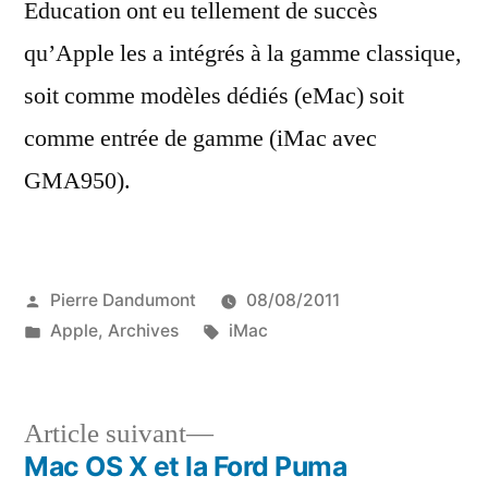
Education ont eu tellement de succès
qu’Apple les a intégrés à la gamme classique,
soit comme modèles dédiés (eMac) soit
comme entrée de gamme (iMac avec
GMA950).
Publié
Pierre Dandumont
08/08/2011
par
Publié
Étiquettes :
Apple
,
Archives
iMac
dans
Article
Article suivant
suivant :
Mac OS X et la Ford Puma