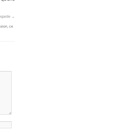
vegarde
→
ssion, ce