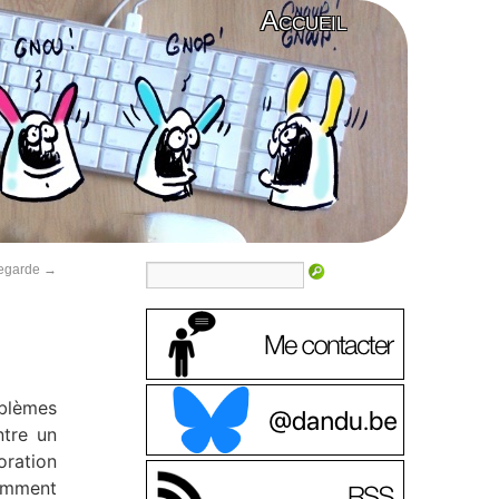
Accueil
vegarde
→
oblèmes
ntre un
oration
tamment