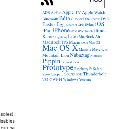
Apple TV
Apple Watch
ADB
AirPort
Bêta
Bluetooth
Clavier
DVD
Data Record
iOS
Easter Egg
iMac
Ethernet
GPU
iPhone
iPad
iTunes
iPod
iPod touch
Lion
Karotz
MacBook Air
Lightning
MacBook Pro
Macintosh
Mac OS
Mac OS X
Manette
Mavericks
Nabaztag
Mountain Lion
Nintendo
Pippin
PowerBook
Prototype
Raspberry Pi
Safari
Thunderbolt
Souris
Snow Leopard
SSD
Wi-Fi
Windows
USB-C
Yosemite
soles).
isables
 qu’une