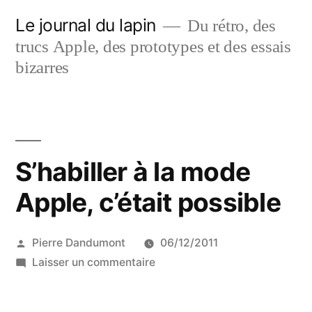
Aller
Le journal du lapin
Du rétro, des
au
trucs Apple, des prototypes et des essais
contenu
bizarres
S’habiller à la mode
Apple, c’était possible
Publié
Pierre Dandumont
06/12/2011
par
sur
Laisser un commentaire
S’habiller
à