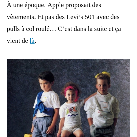
À une époque, Apple proposait des
la
mode
vêtements. Et pas des Levi’s 501 avec des
Apple,
pulls à col roulé… C’est dans la suite et ça
c’était
possible
vient de
là
.