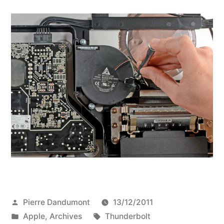
Publié
Pierre Dandumont
13/12/2011
par
Publié
Étiquettes :
Apple
,
Archives
Thunderbolt