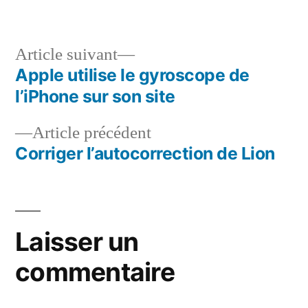
dans
Article
Article suivant
suivant :
Apple utilise le gyroscope de
Navigation
l’iPhone sur son site
de
Article
Article précédent
l’article
précédent :
Corriger l’autocorrection de Lion
Laisser un
commentaire