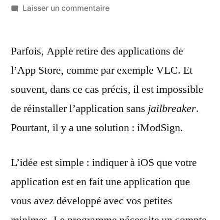
par
sur
Laisser un commentaire
Installer
des
Parfois, Apple retire des applications de
applications
supprimées
l’App Store, comme par exemple VLC. Et
de
souvent, dans ce cas précis, il est impossible
l’App
Store
de réinstaller l’application sans
jailbreaker
.
sans
Pourtant, il y a une solution : iModSign.
jailbreak
L’idée est simple : indiquer à iOS que votre
application est en fait une application que
vous avez développé avec vos petites