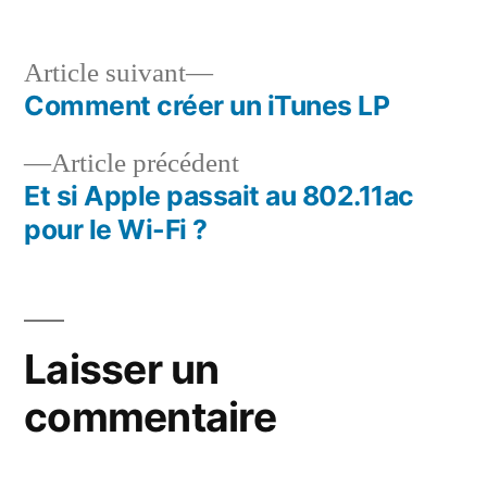
Article
Article suivant
suivant :
Comment créer un iTunes LP
Navigation
Article
Article précédent
de
précédent :
Et si Apple passait au 802.11ac
l’article
pour le Wi-Fi ?
Laisser un
commentaire