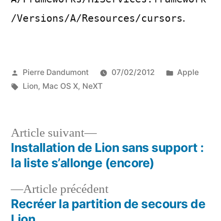
.
/Versions/A/Resources/cursors
Publié
Publié
Pierre Dandumont
07/02/2012
Apple
par
Étiquettes :
dans
Lion
,
Mac OS X
,
NeXT
Article
Article suivant
suivant :
Installation de Lion sans support :
Navigation
la liste s’allonge (encore)
de
Article
Article précédent
l’article
précédent :
Recréer la partition de secours de
Lion