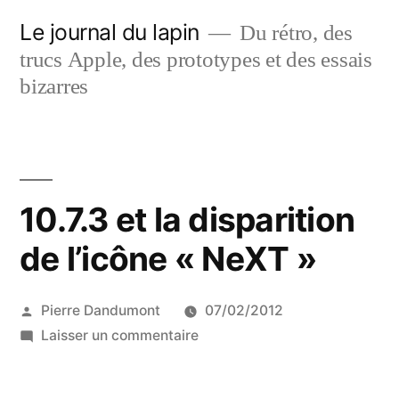
Aller
Le journal du lapin
Du rétro, des
au
trucs Apple, des prototypes et des essais
contenu
bizarres
10.7.3 et la disparition
de l’icône « NeXT »
Publié
Pierre Dandumont
07/02/2012
par
sur
Laisser un commentaire
10.7.3
et