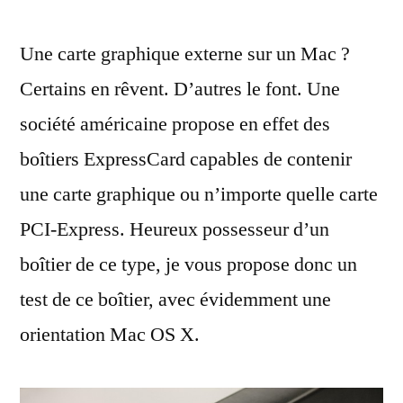
GPU
Une carte graphique externe sur un Mac ?
externe
sous
Certains en rêvent. D’autres le font. Une
Mac
société américaine propose en effet des
OS
X
boîtiers ExpressCard capables de contenir
:
une carte graphique ou n’importe quelle carte
trois
PCI-Express. Heureux possesseur d’un
écrans
sur
boîtier de ce type, je vous propose donc un
un
test de ce boîtier, avec évidemment une
MacBook
Pro
orientation Mac OS X.