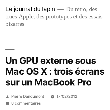
Aller
Le journal du lapin
Du rétro, des
au
trucs Apple, des prototypes et des essais
contenu
bizarres
Un GPU externe sous
Mac OS X : trois écrans
sur un MacBook Pro
Publié
Pierre Dandumont
17/02/2012
par
sur
8 commentaires
Un