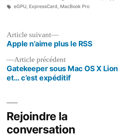
par
Étiquettes :
dans
eGPU
,
ExpressCard
,
MacBook Pro
Article
Article suivant
suivant :
Apple n’aime plus le RSS
Navigation
Article
Article précédent
de
précédent :
Gatekeeper sous Mac OS X Lion
l’article
et… c’est expéditif
Rejoindre la
conversation