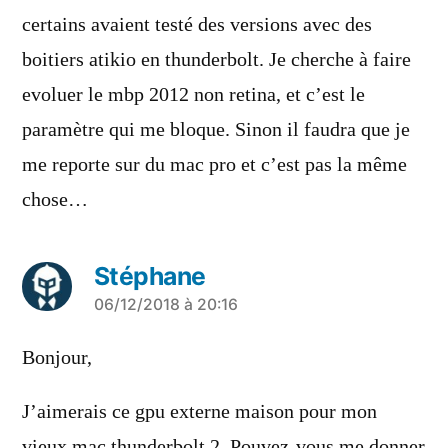
certains avaient testé des versions avec des
boitiers atikio en thunderbolt. Je cherche à faire
evoluer le mbp 2012 non retina, et c’est le
paramètre qui me bloque. Sinon il faudra que je
me reporte sur du mac pro et c’est pas la même
chose…
Stéphane
a
06/12/2018 à 20:16
dit :
Bonjour,
J’aimerais ce gpu externe maison pour mon
vieux mac thunderbolt 2. Pouvez-vous me donner