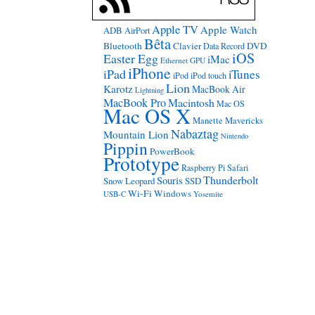
Apple TV
Apple Watch
ADB
AirPort
Bêta
Bluetooth
Clavier
DVD
Data Record
iOS
Easter Egg
iMac
Ethernet
GPU
iPhone
iPad
iTunes
iPod
iPod touch
Lion
Karotz
MacBook Air
Lightning
MacBook Pro
Macintosh
Mac OS
Mac OS X
Manette
Mavericks
Nabaztag
Mountain Lion
Nintendo
Pippin
PowerBook
Prototype
Raspberry Pi
Safari
Thunderbolt
Souris
Snow Leopard
SSD
Wi-Fi
Windows
USB-C
Yosemite