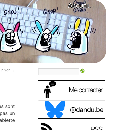
Accueil
B ? Non
→
es sont
 pas un
ablette