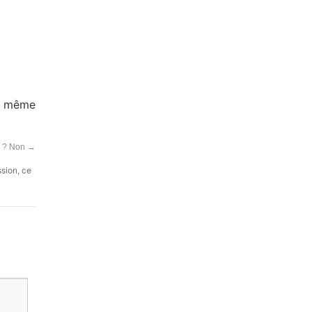
e, même
B ? Non
→
ssion, ce