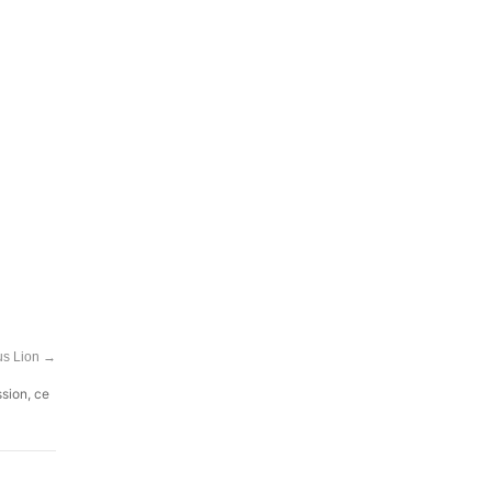
us Lion
→
ssion, ce