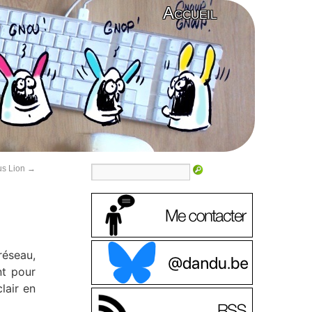
Accueil
us Lion
→
réseau,
nt pour
lair en