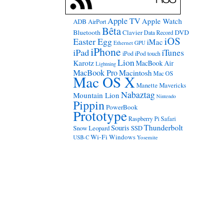
Apple TV
Apple Watch
ADB
AirPort
Bêta
Bluetooth
Clavier
DVD
Data Record
iOS
Easter Egg
iMac
Ethernet
GPU
iPhone
iPad
iTunes
iPod
iPod touch
Lion
Karotz
MacBook Air
Lightning
MacBook Pro
Macintosh
Mac OS
Mac OS X
Manette
Mavericks
Nabaztag
Mountain Lion
Nintendo
Pippin
PowerBook
Prototype
Raspberry Pi
Safari
Thunderbolt
Souris
Snow Leopard
SSD
Wi-Fi
Windows
USB-C
Yosemite