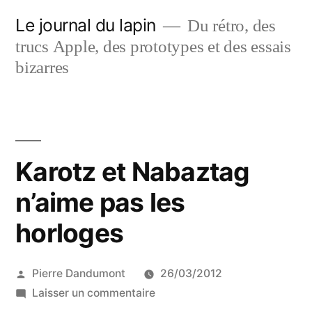
Aller
Le journal du lapin
Du rétro, des
au
trucs Apple, des prototypes et des essais
contenu
bizarres
Karotz et Nabaztag
n’aime pas les
horloges
Publié
Pierre Dandumont
26/03/2012
par
sur
Laisser un commentaire
Karotz