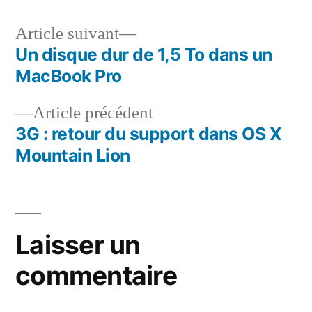
Article
Article suivant
suivant :
Un disque dur de 1,5 To dans un
Navigation
MacBook Pro
de
Article
Article précédent
l’article
précédent :
3G : retour du support dans OS X
Mountain Lion
Laisser un
commentaire