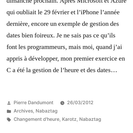
dimanche prochain. Après Microsoft et Azure
qui oubliait le 29 février et l’iPhone l’année
dernière, encore un exemple de gestion des
dates bien foireux. Je ne sais pas ce qu’ils
font les programmeurs, mais moi, quand j’ai
appris à développer, mon premier exercice en
C a été la gestion de l’heure et des dates…
Publié
Pierre Dandumont
26/03/2012
par
Publié
Archives
,
Nabaztag
dans
Étiquettes :
Changement d'heure
,
Karotz
,
Nabaztag