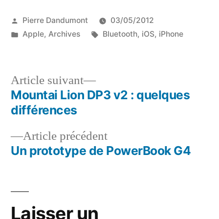
Publié
Pierre Dandumont
03/05/2012
par
Publié
Étiquettes :
Apple
,
Archives
Bluetooth
,
iOS
,
iPhone
dans
Article
Article suivant
suivant :
Mountai Lion DP3 v2 : quelques
Navigation
différences
de
Article
Article précédent
l’article
précédent :
Un prototype de PowerBook G4
Laisser un