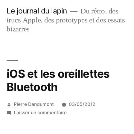
Aller
Le journal du lapin
Du rétro, des
au
trucs Apple, des prototypes et des essais
contenu
bizarres
iOS et les oreillettes
Bluetooth
Publié
Pierre Dandumont
03/05/2012
par
sur
Laisser un commentaire
iOS
et