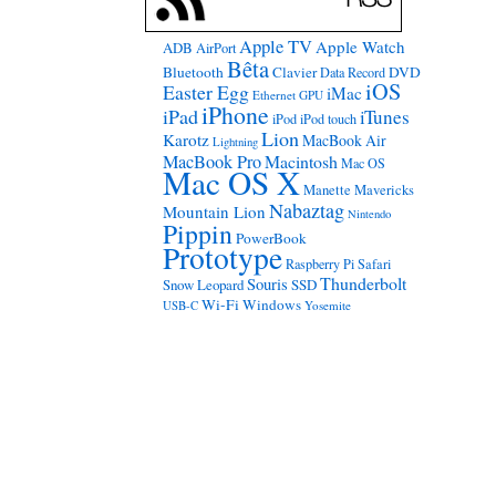
Apple TV
Apple Watch
ADB
AirPort
Bêta
Bluetooth
Clavier
DVD
Data Record
iOS
Easter Egg
iMac
Ethernet
GPU
iPhone
iPad
iTunes
iPod
iPod touch
Lion
Karotz
MacBook Air
Lightning
MacBook Pro
Macintosh
Mac OS
Mac OS X
Manette
Mavericks
Nabaztag
Mountain Lion
Nintendo
Pippin
PowerBook
Prototype
Raspberry Pi
Safari
Thunderbolt
Souris
Snow Leopard
SSD
Wi-Fi
Windows
USB-C
Yosemite