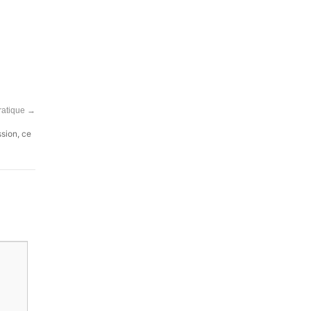
pratique
→
ssion, ce