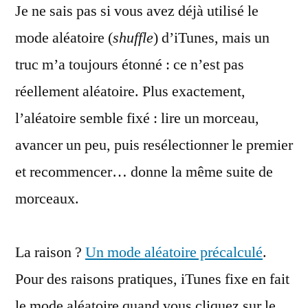
Je ne sais pas si vous avez déjà utilisé le
aléatoire
d’iTunes
mode aléatoire (
shuffle
) d’iTunes, mais un
truc m’a toujours étonné : ce n’est pas
réellement aléatoire. Plus exactement,
l’aléatoire semble fixé : lire un morceau,
avancer un peu, puis resélectionner le premier
et recommencer… donne la même suite de
morceaux.
La raison ?
Un mode aléatoire précalculé
.
Pour des raisons pratiques, iTunes fixe en fait
le mode aléatoire quand vous cliquez sur le