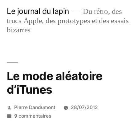
Aller
Le journal du lapin
Du rétro, des
au
trucs Apple, des prototypes et des essais
contenu
bizarres
Le mode aléatoire
d’iTunes
Publié
Pierre Dandumont
28/07/2012
par
sur
9 commentaires
Le
mode