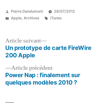
Publié
Pierre Dandumont
28/07/2012
par
Publié
Étiquettes :
Apple
,
Archives
iTunes
dans
Article
Article suivant
suivant :
Un prototype de carte FireWire
Navigation
200 Apple
de
Article
Article précédent
l’article
précédent :
Power Nap : finalement sur
quelques modèles 2010 ?