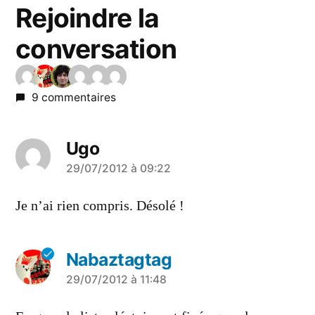
Rejoindre la
conversation
9 commentaires
Ugo
a
29/07/2012 à 09:22
dit :
Je n’ai rien compris. Désolé !
Nabaztagtag
a
29/07/2012 à 11:48
dit :