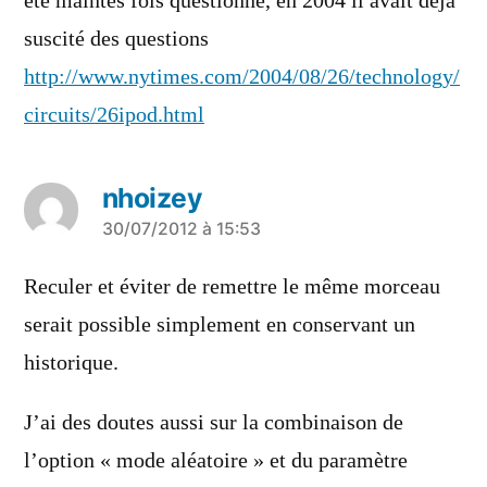
été maintes fois questionné, en 2004 il avait déjà
suscité des questions
http://www.nytimes.com/2004/08/26/technology/
circuits/26ipod.html
nhoizey
a
30/07/2012 à 15:53
dit :
Reculer et éviter de remettre le même morceau
serait possible simplement en conservant un
historique.
J’ai des doutes aussi sur la combinaison de
l’option « mode aléatoire » et du paramètre