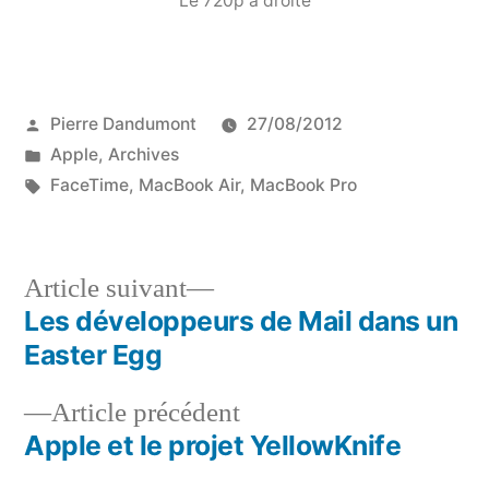
Le 720p à droite
Publié
Pierre Dandumont
27/08/2012
par
Publié
Apple
,
Archives
dans
Étiquettes :
FaceTime
,
MacBook Air
,
MacBook Pro
Article
Article suivant
suivant :
Les développeurs de Mail dans un
Navigation
Easter Egg
de
Article
Article précédent
l’article
précédent :
Apple et le projet YellowKnife