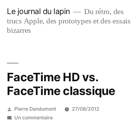
Aller
Le journal du lapin
Du rétro, des
au
trucs Apple, des prototypes et des essais
contenu
bizarres
FaceTime HD vs.
FaceTime classique
Publié
Pierre Dandumont
27/08/2012
par
sur
Un commentaire
FaceTime
HD