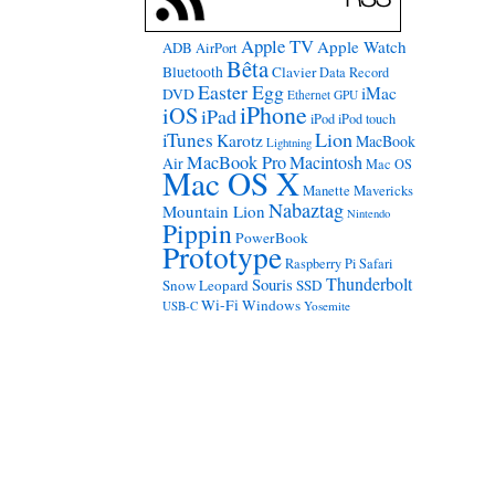
Apple TV
Apple Watch
ADB
AirPort
Bêta
Bluetooth
Clavier
Data Record
Easter Egg
iMac
DVD
Ethernet
GPU
iPhone
iOS
iPad
iPod
iPod touch
Lion
iTunes
Karotz
MacBook
Lightning
MacBook Pro
Macintosh
Air
Mac OS
Mac OS X
Manette
Mavericks
Nabaztag
Mountain Lion
Nintendo
Pippin
PowerBook
Prototype
Raspberry Pi
Safari
Thunderbolt
Souris
Snow Leopard
SSD
Wi-Fi
Windows
USB-C
Yosemite