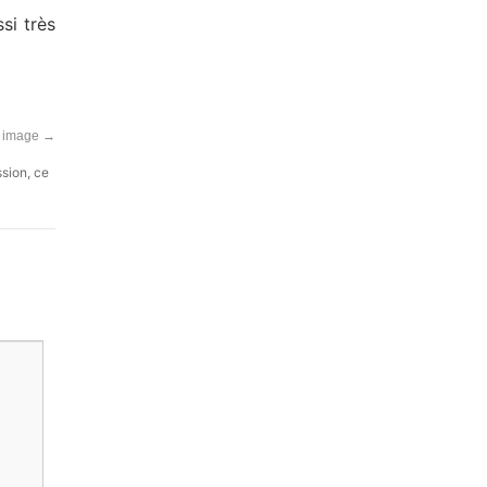
si très
n image
→
ssion, ce