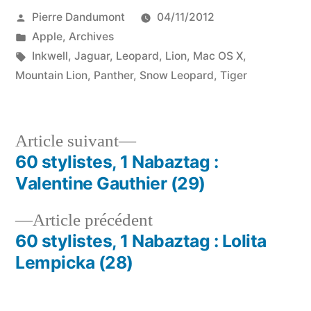
Publié
Pierre Dandumont
04/11/2012
par
Publié
Apple
,
Archives
dans
Étiquettes :
Inkwell
,
Jaguar
,
Leopard
,
Lion
,
Mac OS X
,
Mountain Lion
,
Panther
,
Snow Leopard
,
Tiger
Article
Article suivant
suivant :
60 stylistes, 1 Nabaztag :
Navigation
Valentine Gauthier (29)
de
Article
Article précédent
l’article
précédent :
60 stylistes, 1 Nabaztag : Lolita
Lempicka (28)