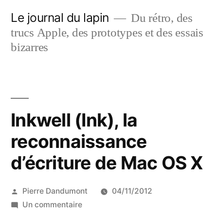
Aller
Le journal du lapin
Du rétro, des
au
trucs Apple, des prototypes et des essais
contenu
bizarres
Inkwell (Ink), la
reconnaissance
d’écriture de Mac OS X
Publié
Pierre Dandumont
04/11/2012
par
sur
Un commentaire
Inkwell