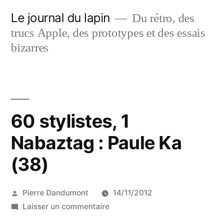
Aller
Le journal du lapin
Du rétro, des
au
trucs Apple, des prototypes et des essais
contenu
bizarres
60 stylistes, 1
Nabaztag : Paule Ka
(38)
Publié
Pierre Dandumont
14/11/2012
par
sur
Laisser un commentaire
60