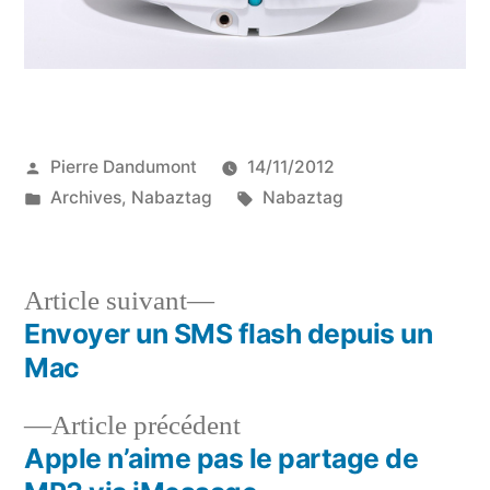
Publié
Pierre Dandumont
14/11/2012
par
Publié
Étiquettes :
Archives
,
Nabaztag
Nabaztag
dans
Article
Article suivant
suivant :
Envoyer un SMS flash depuis un
Navigation
Mac
de
Article
Article précédent
l’article
précédent :
Apple n’aime pas le partage de