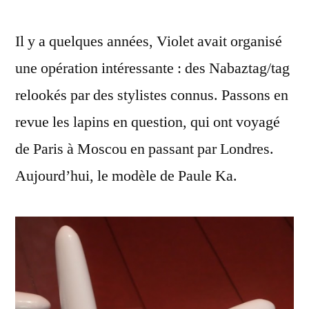
stylistes,
Il y a quelques années, Violet avait organisé
1
Nabaztag
une opération intéressante : des Nabaztag/tag
:
relookés par des stylistes connus. Passons en
Paule
Ka
revue les lapins en question, qui ont voyagé
(38)
de Paris à Moscou en passant par Londres.
Aujourd’hui, le modèle de Paule Ka.