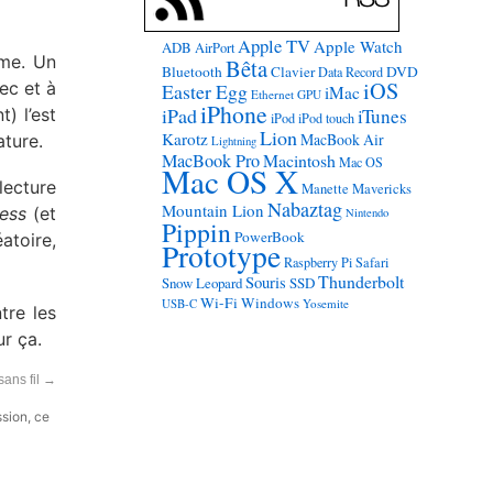
Apple TV
Apple Watch
ADB
AirPort
ême. Un
Bêta
Bluetooth
Clavier
DVD
Data Record
iOS
dec et à
Easter Egg
iMac
Ethernet
GPU
iPhone
iPad
) l’est
iTunes
iPod
iPod touch
Lion
Karotz
MacBook Air
ture.
Lightning
MacBook Pro
Macintosh
Mac OS
Mac OS X
lecture
Manette
Mavericks
Nabaztag
Mountain Lion
ess
(et
Nintendo
Pippin
PowerBook
éatoire,
Prototype
Raspberry Pi
Safari
Thunderbolt
Souris
Snow Leopard
SSD
Wi-Fi
Windows
USB-C
Yosemite
tre les
r ça.
ans fil
→
ssion, ce