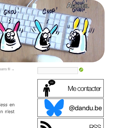
Accueil
ans fil
→
less
en
n n’est