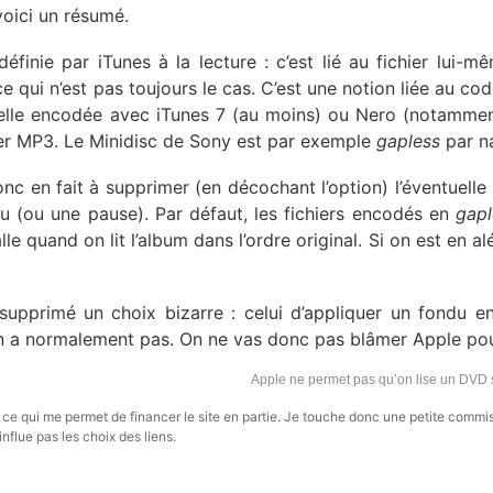
voici un résumé.
éfinie par iTunes à la lecture : c’est lié au fichier lui-m
 ce qui n’est pas toujours le cas. C’est une notion liée au co
elle encodée avec iTunes 7 (au moins) ou Nero (notamment
er MP3. Le Minidisc de Sony est par exemple
gapless
par na
onc en fait à supprimer (en décochant l’option) l’éventuelle 
du (ou une pause). Par défaut, les fichiers encodés en
gapl
lle quand on lit l’album dans l’ordre original. Si on est en al
supprimé un choix bizarre : celui d’appliquer un fondu en
en a normalement pas. On ne vas donc pas blâmer Apple pou
Apple ne permet pas qu’on lise un DVD s
s, ce qui me permet de financer le site en partie. Je touche donc une petite commi
influe pas les choix des liens.