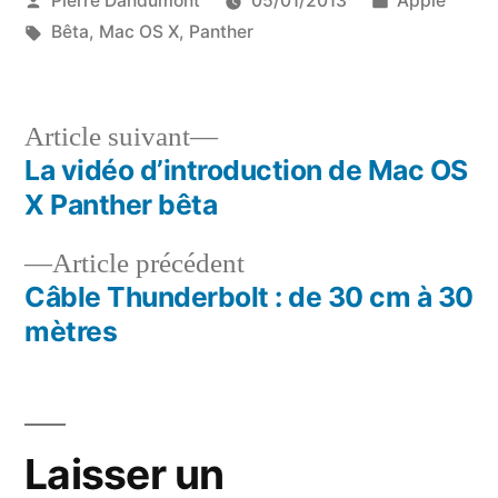
Pierre Dandumont
05/01/2013
Apple
par
Étiquettes :
dans
Bêta
,
Mac OS X
,
Panther
Article
Article suivant
suivant :
La vidéo d’introduction de Mac OS
Navigation
X Panther bêta
de
Article
Article précédent
l’article
précédent :
Câble Thunderbolt : de 30 cm à 30
mètres
Laisser un