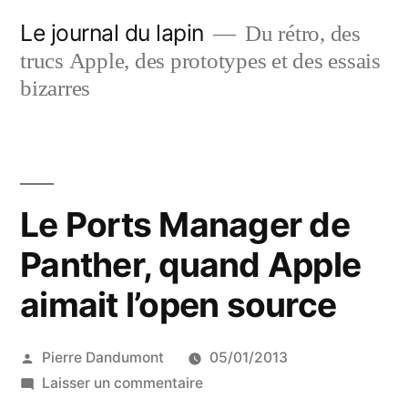
Aller
Le journal du lapin
Du rétro, des
au
trucs Apple, des prototypes et des essais
contenu
bizarres
Le Ports Manager de
Panther, quand Apple
aimait l’open source
Publié
Pierre Dandumont
05/01/2013
par
sur
Laisser un commentaire
Le