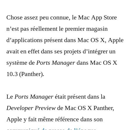
Ports
Chose assez peu connue, le Mac App Store
Manager
de
n’est pas réellement le premier magasin
Panther,
d’applications présent dans Mac OS X, Apple
quand
Apple
avait en effet dans ses projets d’intégrer un
aimait
système de
Ports Manager
dans Mac OS X
l’open
10.3 (Panther).
source
Le
Ports Manager
était présent dans la
Developer Preview
de Mac OS X Panther,
Apple y fait même référence dans son