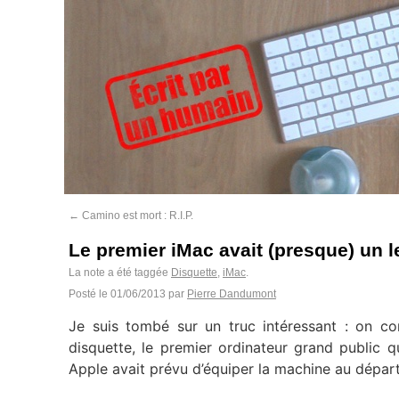
←
Camino est mort : R.I.P.
Le premier iMac avait (presque) un l
La note a été taggée
Disquette
,
iMac
.
Posté le
01/06/2013
par
Pierre Dandumont
Je suis tombé sur un truc intéressant : on co
disquette, le premier ordinateur grand public qu
Apple avait prévu d’équiper la machine au départ