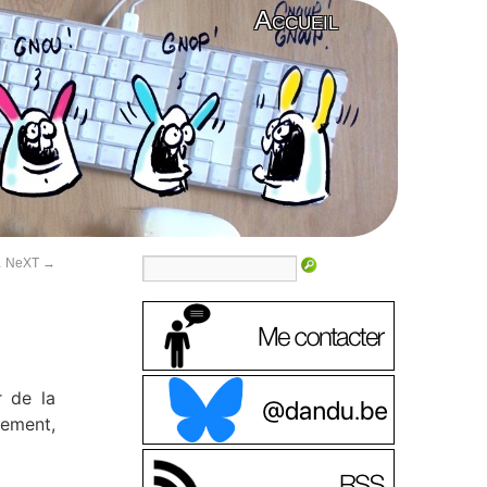
Accueil
r… NeXT
→
r de la
lement,