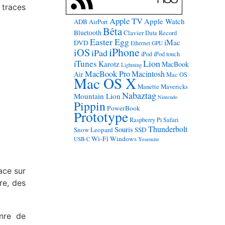
 traces
Apple TV
Apple Watch
ADB
AirPort
Bêta
Bluetooth
Clavier
Data Record
Easter Egg
iMac
DVD
Ethernet
GPU
iPhone
iOS
iPad
iPod
iPod touch
Lion
iTunes
Karotz
MacBook
Lightning
MacBook Pro
Macintosh
Air
Mac OS
Mac OS X
Manette
Mavericks
Nabaztag
Mountain Lion
Nintendo
Pippin
PowerBook
Prototype
Raspberry Pi
Safari
Thunderbolt
Souris
Snow Leopard
SSD
Wi-Fi
Windows
USB-C
Yosemite
ace sur
re, des
nre de