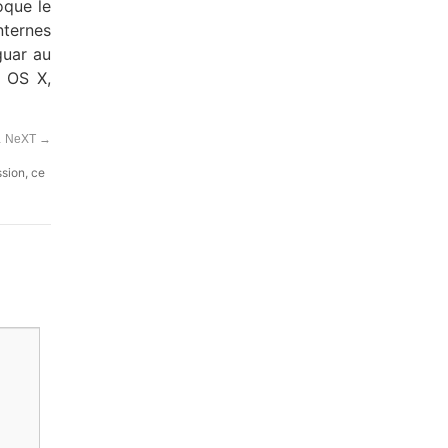
oque le
nternes
guar au
 OS X,
r… NeXT
→
ssion, ce