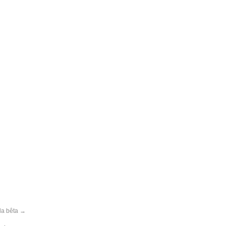
la bêta
→