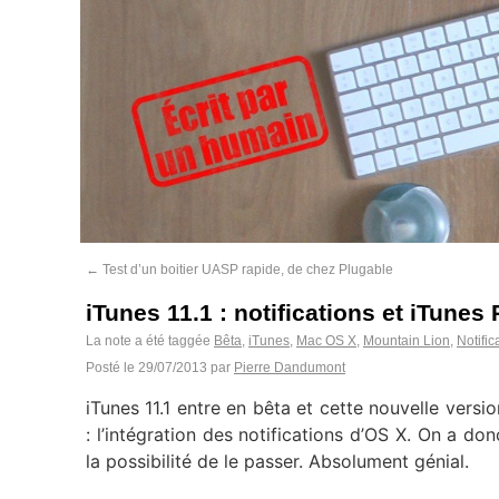
←
Test d’un boitier UASP rapide, de chez Plugable
iTunes 11.1 : notifications et iTunes
La note a été taggée
Bêta
,
iTunes
,
Mac OS X
,
Mountain Lion
,
Notific
Posté le
29/07/2013
par
Pierre Dandumont
iTunes 11.1 entre en bêta et cette nouvelle versi
: l’intégration des notifications d’OS X. On a d
la possibilité de le passer. Absolument génial.