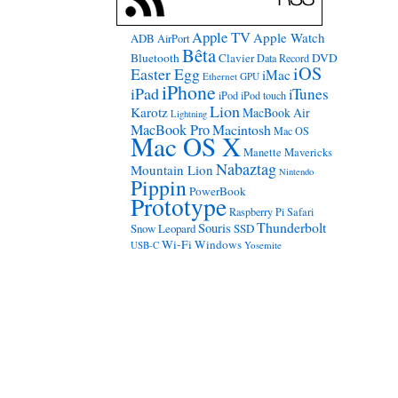
Apple TV
Apple Watch
ADB
AirPort
Bêta
Bluetooth
Clavier
DVD
Data Record
iOS
Easter Egg
iMac
Ethernet
GPU
iPhone
iPad
iTunes
iPod
iPod touch
Lion
Karotz
MacBook Air
Lightning
MacBook Pro
Macintosh
Mac OS
Mac OS X
Manette
Mavericks
Nabaztag
Mountain Lion
Nintendo
Pippin
PowerBook
Prototype
Raspberry Pi
Safari
Thunderbolt
Souris
Snow Leopard
SSD
Wi-Fi
Windows
USB-C
Yosemite