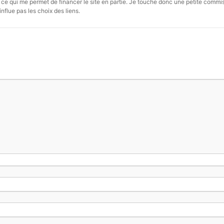
s, ce qui me permet de financer le site en partie. Je touche donc une petite commi
influe pas les choix des liens.