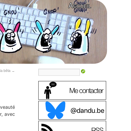
Accueil
la bêta
→
uveauté
r, avec