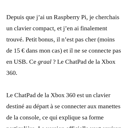
clavier
Depuis que j’ai un Raspberry Pi, je cherchais
compact
pour
un clavier compact, et j’en ai finalement
Raspberry
trouvé. Petit bonus, il n’est pas cher (moins
Pi
:
de 15 € dans mon cas) et il ne se connecte pas
le
en USB. Ce
graal
? Le ChatPad de la Xbox
ChatPad
360.
de
la
Xbox
Le ChatPad de la Xbox 360 est un clavier
destiné au départ à se connecter aux manettes
de la console, ce qui explique sa forme