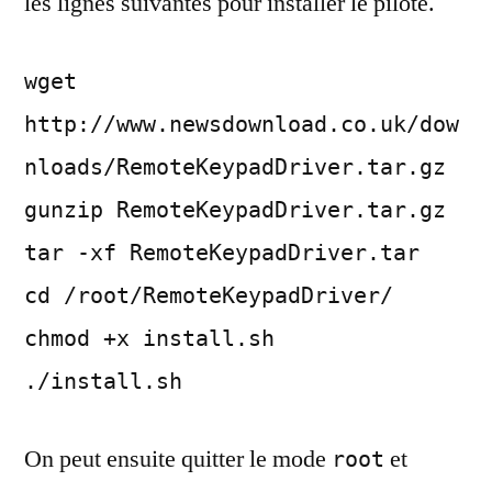
les lignes suivantes pour installer le pilote.
wget
http://www.newsdownload.co.uk/dow
nloads/RemoteKeypadDriver.tar.gz
gunzip RemoteKeypadDriver.tar.gz
tar -xf RemoteKeypadDriver.tar
cd /root/RemoteKeypadDriver/
chmod +x install.sh
./install.sh
On peut ensuite quitter le mode
et
root