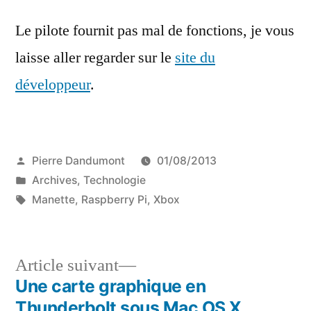
Le pilote fournit pas mal de fonctions, je vous
laisse aller regarder sur le
site du
développeur
.
Publié
Pierre Dandumont
01/08/2013
par
Publié
Archives
,
Technologie
dans
Étiquettes :
Manette
,
Raspberry Pi
,
Xbox
Article
Article suivant
suivant :
Une carte graphique en
Navigation
Thunderbolt sous Mac OS X