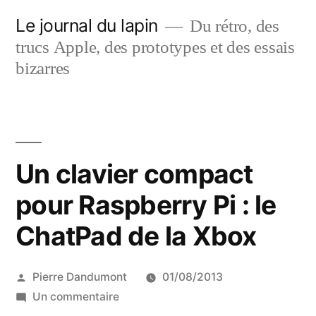
Aller
Le journal du lapin
Du rétro, des
au
trucs Apple, des prototypes et des essais
contenu
bizarres
Un clavier compact
pour Raspberry Pi : le
ChatPad de la Xbox
Publié
Pierre Dandumont
01/08/2013
par
sur
Un commentaire
Un