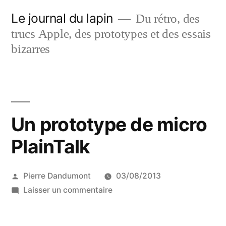
Aller
Le journal du lapin
Du rétro, des
au
trucs Apple, des prototypes et des essais
contenu
bizarres
Un prototype de micro
PlainTalk
Publié
Pierre Dandumont
03/08/2013
par
sur
Laisser un commentaire
Un
prototype