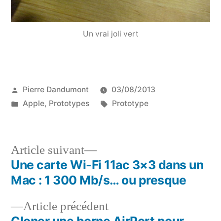
Un vrai joli vert
Publié
Pierre Dandumont
03/08/2013
par
Publié
Étiquettes :
Apple
,
Prototypes
Prototype
dans
Article
Article suivant
suivant :
Une carte Wi-Fi 11ac 3×3 dans un
Navigation
Mac : 1 300 Mb/s… ou presque
de
Article
Article précédent
l’article
précédent :