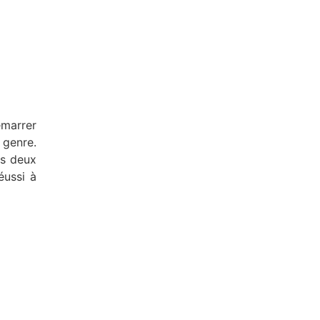
émarrer
 genre.
es deux
éussi à