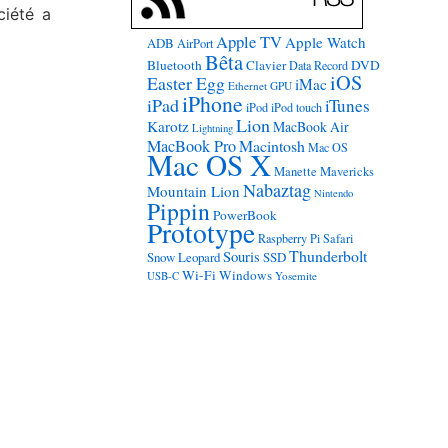
ciété a
Apple TV
Apple Watch
ADB
AirPort
Bêta
Bluetooth
Clavier
DVD
Data Record
iOS
Easter Egg
iMac
Ethernet
GPU
iPhone
iPad
iTunes
iPod
iPod touch
Lion
Karotz
MacBook Air
Lightning
MacBook Pro
Macintosh
Mac OS
Mac OS X
Manette
Mavericks
Nabaztag
Mountain Lion
Nintendo
Pippin
PowerBook
Prototype
Raspberry Pi
Safari
Thunderbolt
Souris
Snow Leopard
SSD
Wi-Fi
Windows
USB-C
Yosemite