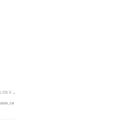
Mac OS X
→
ssion, ce