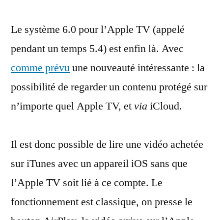
TV
Le système 6.0 pour l’Apple TV (appelé
:
l’OS
pendant un temps 5.4) est enfin là. Avec
6.0
comme prévu
une nouveauté intéressante : la
est
là,
possibilité de regarder un contenu protégé sur
avec
n’importe quel Apple TV, et
via
iCloud.
le
partage
de
Il est donc possible de lire une vidéo achetée
contenus
sur iTunes avec un appareil iOS sans que
iTunes
l’Apple TV soit lié à ce compte. Le
fonctionnement est classique, on presse le