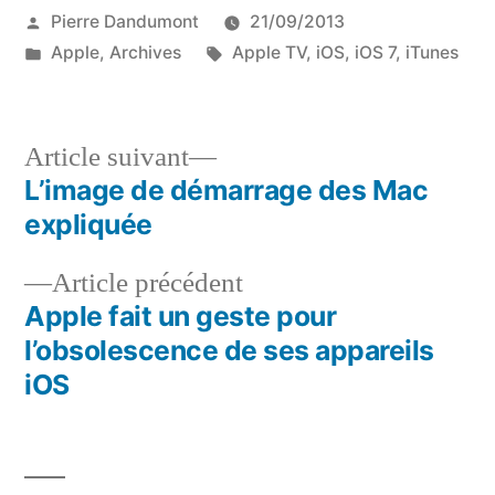
Publié
Pierre Dandumont
21/09/2013
par
Publié
Étiquettes :
Apple
,
Archives
Apple TV
,
iOS
,
iOS 7
,
iTunes
dans
Article
Article suivant
suivant :
L’image de démarrage des Mac
Navigation
expliquée
de
Article
Article précédent
l’article
précédent :
Apple fait un geste pour
l’obsolescence de ses appareils
iOS