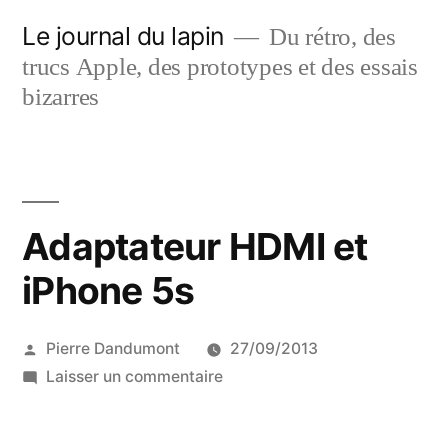
Aller
Le journal du lapin
Du rétro, des
au
trucs Apple, des prototypes et des essais
contenu
bizarres
Adaptateur HDMI et
iPhone 5s
Publié
Pierre Dandumont
27/09/2013
par
sur
Laisser un commentaire
Adaptateur
HDMI