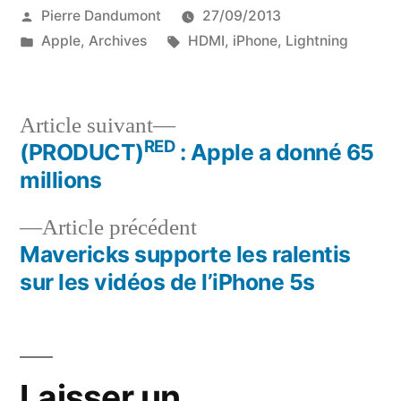
Publié
Pierre Dandumont
27/09/2013
par
Publié
Étiquettes :
Apple
,
Archives
HDMI
,
iPhone
,
Lightning
dans
Article
Article suivant
RED
suivant :
(PRODUCT)
: Apple a donné 65
Navigation
millions
de
Article
Article précédent
l’article
précédent :
Mavericks supporte les ralentis
sur les vidéos de l’iPhone 5s
Laisser un