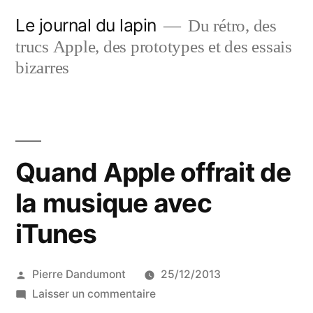
Aller
Le journal du lapin
Du rétro, des
au
trucs Apple, des prototypes et des essais
contenu
bizarres
Quand Apple offrait de
la musique avec
iTunes
Publié
Pierre Dandumont
25/12/2013
par
sur
Laisser un commentaire
Quand