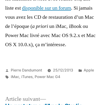
liste est
disponible sur un forum
. Si jamais
vous avez les CD de restauration d’un Mac
de l’époque (
a priori
un iMac, iBook ou
Power Mac livré avec Mac OS 9.2.x et Mac
OS X 10.0.x), ça m’intéresse.
Publié
Publié
Pierre Dandumont
25/12/2013
Apple
par
Étiquettes :
dans
iMac
,
iTunes
,
Power Mac G4
Article
Article suivant