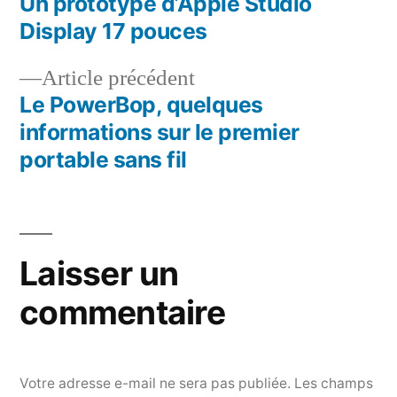
suivant :
Un prototype d’Apple Studio
Navigation
Display 17 pouces
de
Article
Article précédent
l’article
précédent :
Le PowerBop, quelques
informations sur le premier
portable sans fil
Laisser un
commentaire
Votre adresse e-mail ne sera pas publiée.
Les champs