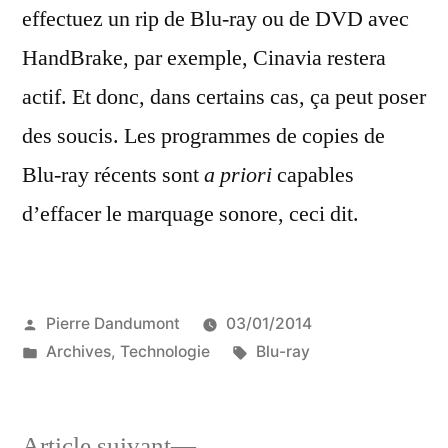
effectuez un rip de Blu-ray ou de DVD avec
HandBrake, par exemple, Cinavia restera
actif. Et donc, dans certains cas, ça peut poser
des soucis. Les programmes de copies de
Blu-ray récents sont
a priori
capables
d’effacer le marquage sonore, ceci dit.
Publié
Pierre Dandumont
03/01/2014
par
Publié
Étiquettes :
Archives
,
Technologie
Blu-ray
dans
Article
Article suivant