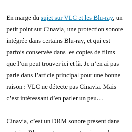
la
En marge du
sujet sur VLC et les Blu-ray
protection
, un
sonore
petit point sur Cinavia, une protection sonore
des
intégrée dans certains Blu-ray, et qui est
Blu-
ray
parfois conservée dans les copies de films
(et
que l’on peut trouver ici et là. Je n’en ai pas
des
parlé dans l’article principal pour une bonne
DVD)
raison : VLC ne détecte pas Cinavia. Mais
c’est intéressant d’en parler un peu…
Cinavia, c’est un DRM sonore présent dans