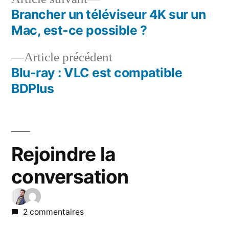
suivant :
Brancher un téléviseur 4K sur un
Navigation
Mac, est-ce possible ?
de
Article
Article précédent
l’article
précédent :
Blu-ray : VLC est compatible
BDPlus
Rejoindre la
conversation
2 commentaires