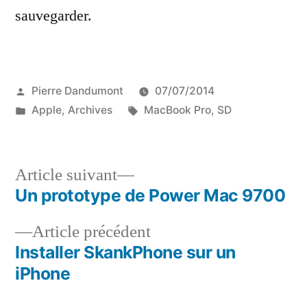
sauvegarder.
Publié
Pierre Dandumont
07/07/2014
par
Publié
Étiquettes :
Apple
,
Archives
MacBook Pro
,
SD
dans
Article
Article suivant
suivant :
Un prototype de Power Mac 9700
Navigation
Article
Article précédent
de
précédent :
Installer SkankPhone sur un
l’article
iPhone