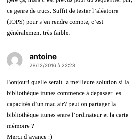
gère ça, mais c’est prévus pour du séquentiel pur,
ce genre de trucs. Suffit de tester l’aléatoire
(IOPS) pour s’en rendre compte, c’est
généralement très faible.
antoine
a
28/12/2016 à 22:28
dit :
Bonjour! quelle serait la meilleure solution si la
bibliothèque itunes commence à dépasser les
capacités d’un mac air? peut on partager la
bibliothèque itunes entre l’ordinateur et la carte
mémoire ?
Merci d’avance :)