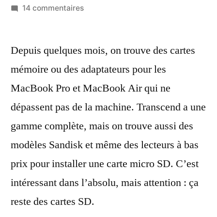
par
sur
14 commentaires
Attention
à
Depuis quelques mois, on trouve des cartes
la
fiabilité
mémoire ou des adaptateurs pour les
avec
MacBook Pro et MacBook Air qui ne
les
JetDrive
dépassent pas de la machine. Transcend a une
Lite
gamme complète, mais on trouve aussi des
et
modèles Sandisk et même des lecteurs à bas
autres
cartes
prix pour installer une carte micro SD. C’est
dédiées
intéressant dans l’absolu, mais attention : ça
aux
MacBook
reste des cartes SD.