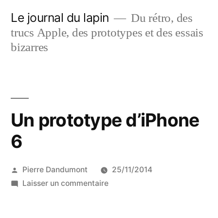
Aller
Le journal du lapin
Du rétro, des
au
trucs Apple, des prototypes et des essais
contenu
bizarres
Un prototype d’iPhone
6
Publié
Pierre Dandumont
25/11/2014
par
sur
Laisser un commentaire
Un
prototype