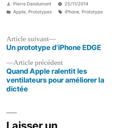
Publié
Pierre Dandumont
25/11/2014
par
Publié
Étiquettes :
Apple
,
Prototypes
iPhone
,
Prototype
dans
Article
Article suivant
suivant :
Un prototype d’iPhone EDGE
Navigation
Article
Article précédent
de
précédent :
Quand Apple ralentit les
l’article
ventilateurs pour améliorer la
dictée
Laisser un