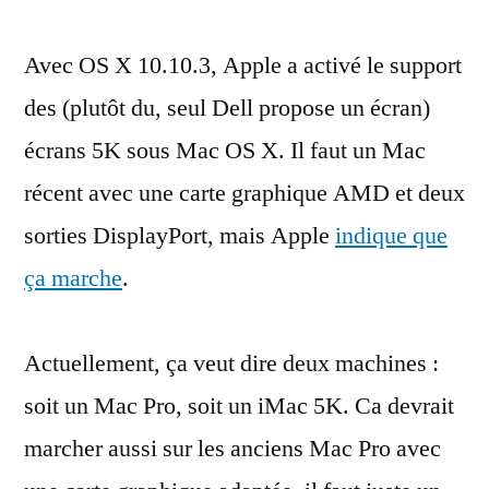
des
Avec OS X 10.10.3, Apple a activé le support
écrans
5K
des (plutôt du, seul Dell propose un écran)
pour
écrans 5K sous Mac OS X. Il faut un Mac
les
Mac
récent avec une carte graphique AMD et deux
Pro
sorties DisplayPort, mais Apple
indique que
et
ça marche
.
les
iMac
5K
Actuellement, ça veut dire deux machines :
soit un Mac Pro, soit un iMac 5K. Ca devrait
marcher aussi sur les anciens Mac Pro avec