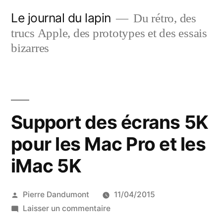
Aller
Le journal du lapin
Du rétro, des
au
trucs Apple, des prototypes et des essais
contenu
bizarres
Support des écrans 5K
pour les Mac Pro et les
iMac 5K
Publié
Pierre Dandumont
11/04/2015
par
sur
Laisser un commentaire
Support