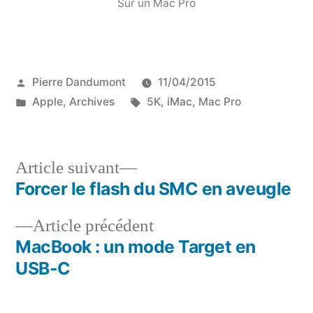
Sur un Mac Pro
Publié
Pierre Dandumont
11/04/2015
par
Publié
Étiquettes :
Apple
,
Archives
5K
,
iMac
,
Mac Pro
dans
Article
Article suivant
suivant :
Forcer le flash du SMC en aveugle
Navigation
Article
Article précédent
de
précédent :
MacBook : un mode Target en
l’article
USB-C