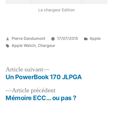
Le chargeur Edition
Publié
Publié
Pierre Dandumont
17/07/2015
Apple
par
Étiquettes :
dans
Apple Watch
,
Chargeur
Article
Article suivant
suivant :
Un PowerBook 170 JLPGA
Navigation
Article
Article précédent
de
précédent :
Mémoire ECC… ou pas ?
l’article