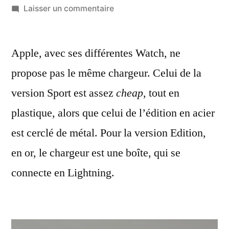
par
sur
Laisser un commentaire
Apple
Watch
Apple, avec ses différentes Watch, ne
:
quelques
propose pas le même chargeur. Celui de la
considérations
version Sport est assez
cheap
, tout en
sur
les
plastique, alors que celui de l’édition en acier
chargeurs
est cerclé de métal. Pour la version Edition,
en or, le chargeur est une boîte, qui se
connecte en Lightning.