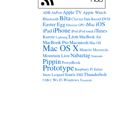
Apple TV
Apple Watch
ADB
AirPort
Bêta
Bluetooth
Clavier
DVD
Data Record
iOS
Easter Egg
iMac
Ethernet
GPU
iPhone
iPad
iTunes
iPod
iPod touch
Lion
Karotz
MacBook Air
Lightning
MacBook Pro
Macintosh
Mac OS
Mac OS X
Manette
Mavericks
Nabaztag
Mountain Lion
Nintendo
Pippin
PowerBook
Prototype
Raspberry Pi
Safari
Thunderbolt
Souris
Snow Leopard
SSD
Wi-Fi
Windows
USB-C
Yosemite