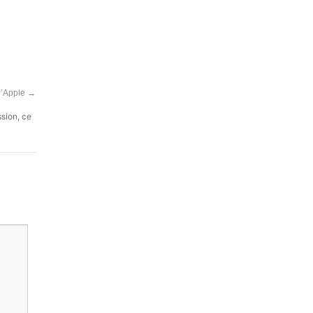
 d’Apple
→
ssion, ce