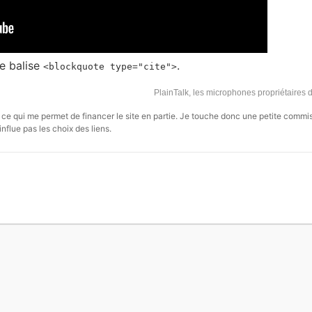
e balise
.
<blockquote type="cite">
PlainTalk, les microphones propriétaires
s, ce qui me permet de financer le site en partie. Je touche donc une petite commi
influe pas les choix des liens.