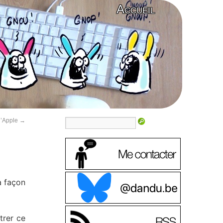
Accueil
 d’Apple
→
a façon
trer ce