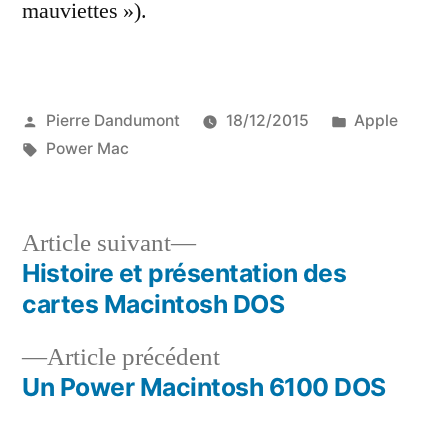
mauviettes »).
Publié
Publié
Pierre Dandumont
18/12/2015
Apple
par
Étiquettes :
dans
Power Mac
Article
Article suivant
suivant :
Histoire et présentation des
Navigation
cartes Macintosh DOS
de
Article
Article précédent
l’article
précédent :
Un Power Macintosh 6100 DOS