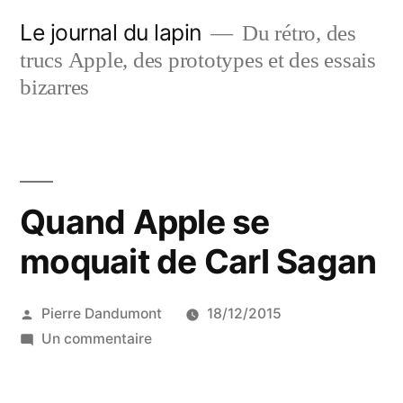
Aller
Le journal du lapin
Du rétro, des
au
trucs Apple, des prototypes et des essais
contenu
bizarres
Quand Apple se
moquait de Carl Sagan
Publié
Pierre Dandumont
18/12/2015
par
sur
Un commentaire
Quand
Apple