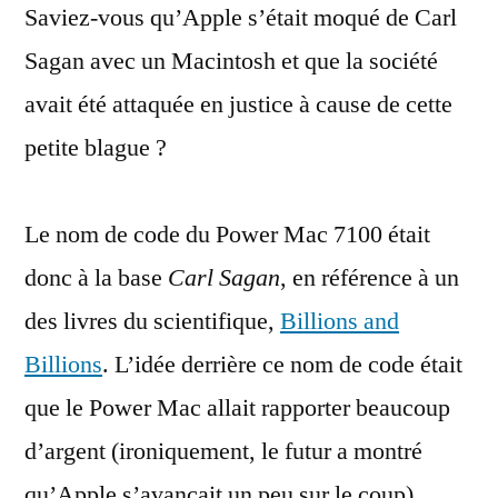
Saviez-vous qu’Apple s’était moqué de Carl
se
moquait
Sagan avec un Macintosh et que la société
de
avait été attaquée en justice à cause de cette
Carl
Sagan
petite blague ?
Le nom de code du Power Mac 7100 était
donc à la base
Carl Sagan
, en référence à un
des livres du scientifique,
Billions and
Billions
. L’idée derrière ce nom de code était
que le Power Mac allait rapporter beaucoup
d’argent (ironiquement, le futur a montré
qu’Apple s’avançait un peu sur le coup).