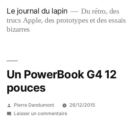
Aller
Le journal du lapin
Du rétro, des
au
trucs Apple, des prototypes et des essais
contenu
bizarres
Un PowerBook G4 12
pouces
Publié
Pierre Dandumont
26/12/2015
par
sur
Laisser un commentaire
Un
PowerBook