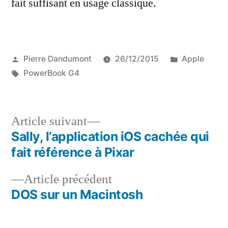
fait suffisant en usage classique.
Publié
Publié
Pierre Dandumont
26/12/2015
Apple
par
Étiquettes :
dans
PowerBook G4
Article
Article suivant
suivant :
Sally, l’application iOS cachée qui
Navigation
fait référence à Pixar
de
Article
Article précédent
l’article
précédent :
DOS sur un Macintosh