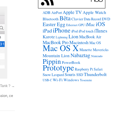
Apple TV
Apple Watch
ADB
AirPort
Bêta
Bluetooth
Clavier
DVD
Data Record
iOS
Easter Egg
iMac
Ethernet
GPU
iPhone
iPad
iTunes
iPod
iPod touch
Lion
Karotz
MacBook Air
Lightning
MacBook Pro
Macintosh
Mac OS
Mac OS X
Manette
Mavericks
Nabaztag
Mountain Lion
Nintendo
Pippin
PowerBook
Prototype
Raspberry Pi
Safari
Thunderbolt
Souris
Snow Leopard
SSD
Wi-Fi
Windows
USB-C
Yosemite
KTank ?
→
ssion, ce