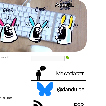
Accueil
KTank ?
→
m d’une