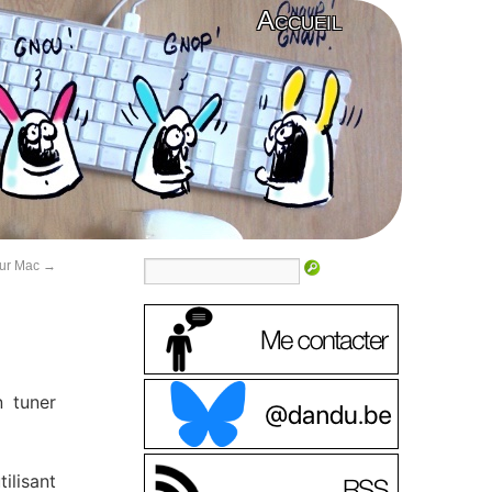
Accueil
our Mac
→
n tuner
tilisant