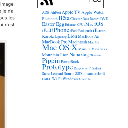
’image.
je n’ai
Apple TV
Apple Watch
ADB
AirPort
Bêta
ous les
Bluetooth
Clavier
DVD
Data Record
iOS
Easter Egg
iMac
i n’est
Ethernet
GPU
iPhone
iPad
iTunes
iPod
iPod touch
Lion
Karotz
MacBook Air
Lightning
MacBook Pro
Macintosh
Mac OS
Mac OS X
Manette
Mavericks
Nabaztag
Mountain Lion
Nintendo
Pippin
PowerBook
Prototype
Raspberry Pi
Safari
Thunderbolt
Souris
Snow Leopard
SSD
Wi-Fi
Windows
USB-C
Yosemite