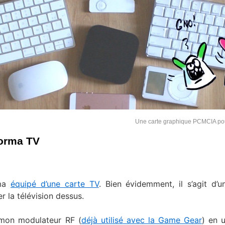
Une carte graphique PCMCIA p
forma TV
rma
équipé d’une carte TV
. Bien évidemment, il s’agit d’u
r la télévision dessus.
r mon modulateur RF (
déjà utilisé avec la Game Gear
) en u