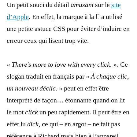
Un petit souci du détail
détail
amusant
sur le
site
:
d’Apple
. En effet, la marque à la  a utilisé
lisez
une petite astuce CSS pour éviter d’induire en
bien
le
erreur ceux qui lisent trop vite.
mot
click
«
There’s more to love with every click.
». Ce
slogan traduit en français par «
À chaque clic,
un nouveau déclic.
» peut en effet être
interprété de façon… étonnante quand on lit
le mot
click
un peu rapidement. Il peut être en
effet lu
dick
, ce qui – en argot – ne fait pas
référence à Richard mais bien à l’appareil