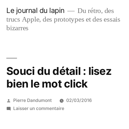
Aller
Le journal du lapin
Du rétro, des
au
trucs Apple, des prototypes et des essais
contenu
bizarres
Souci du détail : lisez
bien le mot click
Publié
Pierre Dandumont
02/03/2016
par
sur
Laisser un commentaire
Souci
du