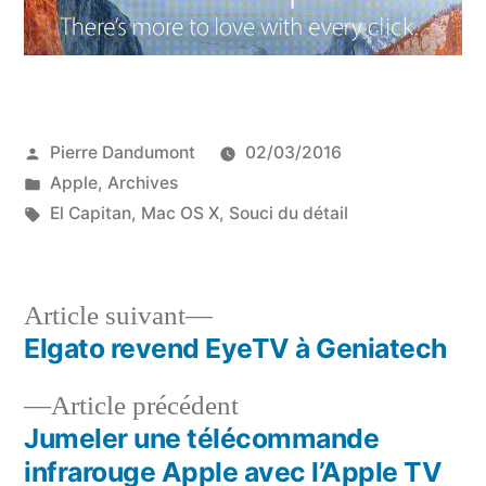
Publié
Pierre Dandumont
02/03/2016
par
Publié
Apple
,
Archives
dans
Étiquettes :
El Capitan
,
Mac OS X
,
Souci du détail
Article
Article suivant
suivant :
Elgato revend EyeTV à Geniatech
Navigation
Article
Article précédent
de
précédent :
Jumeler une télécommande
l’article
infrarouge Apple avec l’Apple TV