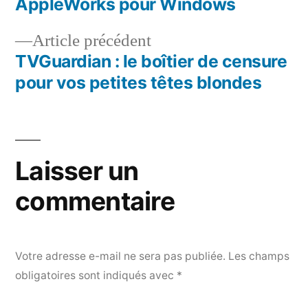
suivant :
AppleWorks pour Windows
Navigation
Article
Article précédent
de
précédent :
TVGuardian : le boîtier de censure
l’article
pour vos petites têtes blondes
Laisser un
commentaire
Votre adresse e-mail ne sera pas publiée.
Les champs
obligatoires sont indiqués avec
*