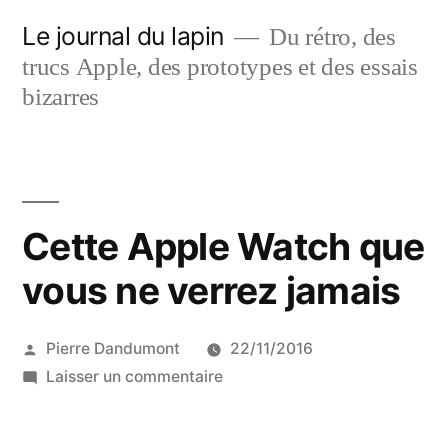
Aller
Le journal du lapin
Du rétro, des
au
trucs Apple, des prototypes et des essais
contenu
bizarres
Cette Apple Watch que
vous ne verrez jamais
Publié
Pierre Dandumont
22/11/2016
par
sur
Laisser un commentaire
Cette
Apple