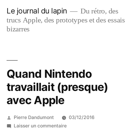
Aller
Le journal du lapin
Du rétro, des
au
trucs Apple, des prototypes et des essais
contenu
bizarres
Quand Nintendo
travaillait (presque)
avec Apple
Publié
Pierre Dandumont
03/12/2016
par
sur
Laisser un commentaire
Quand