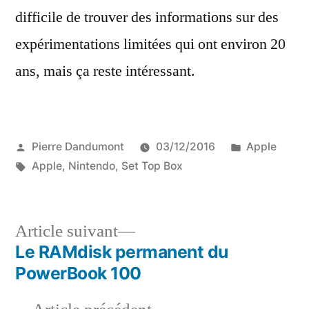
difficile de trouver des informations sur des
expérimentations limitées qui ont environ 20
ans, mais ça reste intéressant.
Publié
Publié
Pierre Dandumont
03/12/2016
Apple
par
Étiquettes :
dans
Apple
,
Nintendo
,
Set Top Box
Article
Article suivant
suivant :
Le RAMdisk permanent du
Navigation
PowerBook 100
de