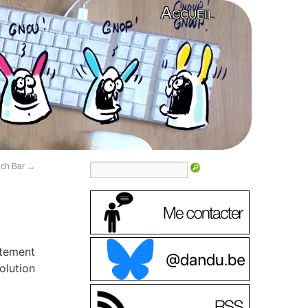
Accueil
uch Bar
→
tement
olution