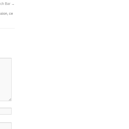
uch Bar
→
ssion, ce