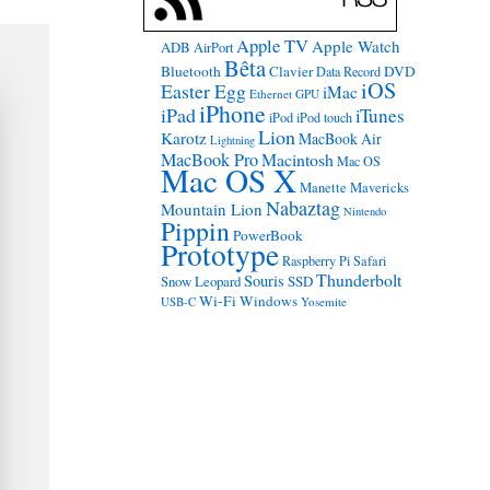
Apple TV
Apple Watch
ADB
AirPort
Bêta
Bluetooth
Clavier
DVD
Data Record
iOS
Easter Egg
iMac
Ethernet
GPU
iPhone
iPad
iTunes
iPod
iPod touch
Lion
Karotz
MacBook Air
Lightning
MacBook Pro
Macintosh
Mac OS
Mac OS X
Manette
Mavericks
Nabaztag
Mountain Lion
Nintendo
Pippin
PowerBook
Prototype
Raspberry Pi
Safari
Thunderbolt
Souris
Snow Leopard
SSD
Wi-Fi
Windows
USB-C
Yosemite