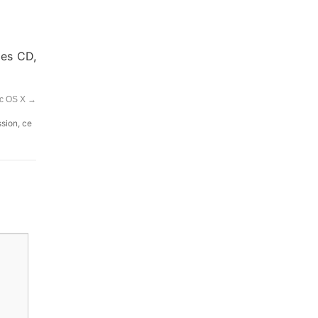
les CD,
ac OS X
→
ssion, ce