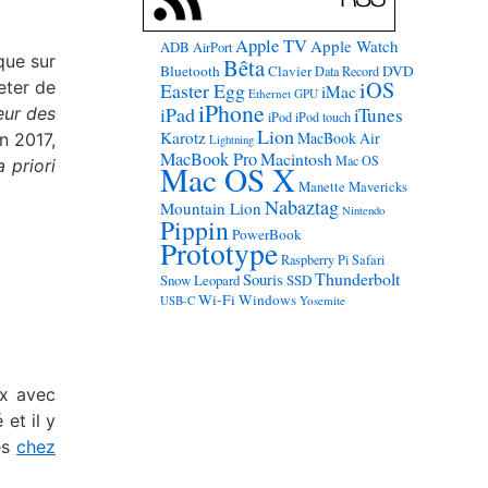
Apple TV
Apple Watch
ADB
AirPort
que sur
Bêta
Bluetooth
Clavier
DVD
Data Record
iOS
eter de
Easter Egg
iMac
Ethernet
GPU
iPhone
iPad
eur des
iTunes
iPod
iPod touch
Lion
Karotz
MacBook Air
n 2017,
Lightning
MacBook Pro
Macintosh
Mac OS
a priori
Mac OS X
Manette
Mavericks
Nabaztag
Mountain Lion
Nintendo
Pippin
PowerBook
Prototype
Raspberry Pi
Safari
Thunderbolt
Souris
Snow Leopard
SSD
Wi-Fi
Windows
USB-C
Yosemite
ux avec
et il y
és
chez