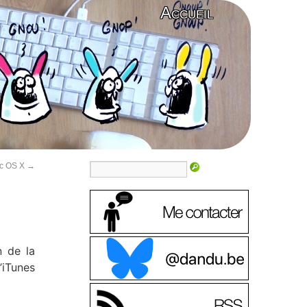
Accueil
ac OS X
→
n de la
’iTunes