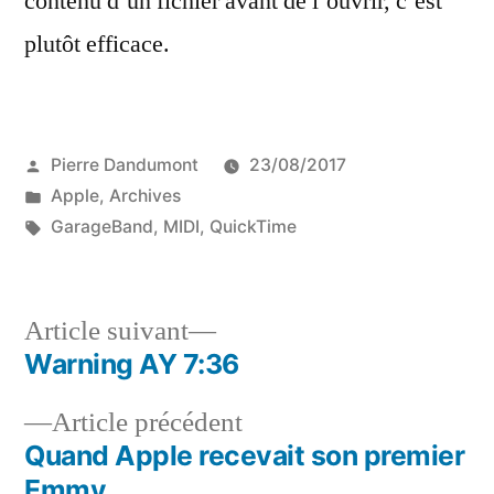
contenu d’un fichier avant de l’ouvrir, c’est
plutôt efficace.
Publié
Pierre Dandumont
23/08/2017
par
Publié
Apple
,
Archives
dans
Étiquettes :
GarageBand
,
MIDI
,
QuickTime
Article
Article suivant
suivant :
Warning AY 7:36
Navigation
Article
Article précédent
de
précédent :
Quand Apple recevait son premier
l’article
Emmy