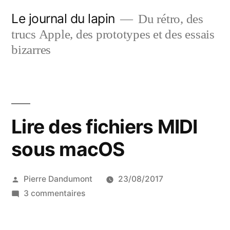
Aller
Le journal du lapin
Du rétro, des
au
trucs Apple, des prototypes et des essais
contenu
bizarres
Lire des fichiers MIDI
sous macOS
Publié
Pierre Dandumont
23/08/2017
par
sur
3 commentaires
Lire
des