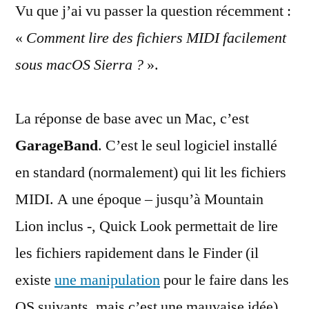
Vu que j’ai vu passer la question récemment :
fichiers
MIDI
«
Comment lire des fichiers MIDI facilement
sous
sous macOS Sierra ?
».
macOS
La réponse de base avec un Mac, c’est
GarageBand
. C’est le seul logiciel installé
en standard (normalement) qui lit les fichiers
MIDI. A une époque – jusqu’à Mountain
Lion inclus -, Quick Look permettait de lire
les fichiers rapidement dans le Finder (il
existe
une manipulation
pour le faire dans les
OS suivants, mais c’est une mauvaise idée).